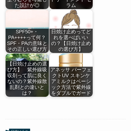
た設計が◎
ラム
SPF50+・
日焼け止めってど
PA++++って何？
れを選べばいい
SPF・PAの意味と
の？【日焼け止め
その正しい選び方
の選び方】
【日焼け止めの選
び方】 紫外線吸
アネッサ パーフェ
収剤って肌に良く
クトUV スキンケ
ないの？紫外線散
アミルクはベーシ
乱剤との違いと
ック方法で紫外線
は？
をダブルでガード