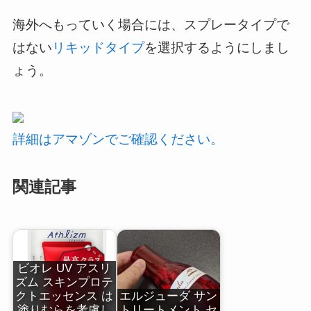
海外へもっていく場合には、スプレータイプで
はない
リキッドタイプ
を選択するようにしまし
ょう。
詳細はアマゾンでご確認ください。
関連記事
ビオレ UV アスリ
ズム スキンプロテ
クトエッセンス は
エルジューダ サン
塗りむらを考慮し
トリートメント セ