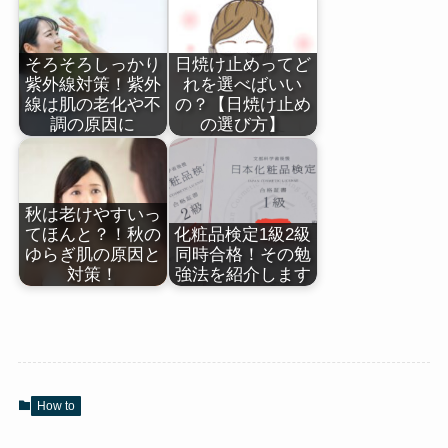
そろそろしっかり
日焼け止めってど
紫外線対策！紫外
れを選べばいい
線は肌の老化や不
の？【日焼け止め
調の原因に
の選び方】
秋は老けやすいっ
てほんと？！秋の
化粧品検定1級2級
ゆらぎ肌の原因と
同時合格！その勉
対策！
強法を紹介します
How to