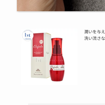
潤いを与
洗い流さ