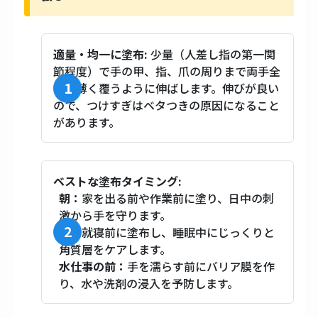
適量・均一に塗布:
少量（人差し指の第一関
節程度）で手の甲、指、爪の周りまで両手全
体を薄く覆うように伸ばします。伸びが良い
ので、つけすぎはベタつきの原因になること
があります。
ベストな塗布タイミング:
朝：
家を出る前や作業前に塗り、日中の刺
激から手を守ります。
夜：
就寝前に塗布し、睡眠中にじっくりと
角質層をケアします。
水仕事の前：
手を濡らす前にバリア膜を作
り、水や洗剤の浸入を予防します。