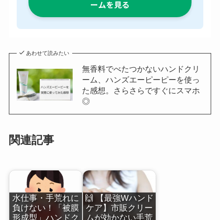
ームを見る
あわせて読みたい
無香料でべたつかないハンドクリ
ーム、ハンズエーピーピーを使っ
た感想。さらさらですぐにスマホ
◎
関連記事
水仕事・手荒れに
🙌 【最強Wハンド
負けない！「被膜
ケア】市販クリー
形成型」ハンドク
ムが効かない手荒