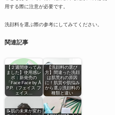
用する際に注意が必要です。
洗顔料を選ぶ際の参考にしてみてください。
関連記事
【２週間使ってみ
【洗顔料の選び
ました】使用感レ
方】間違った洗顔
ポ：新発売の
は肌荒れの原因
「Face Face by Å
に！肌質や肌悩み
P.P.（フェイス フ
から選ぶ洗顔料の
ェイス…
種類と違い
📝肌の未来が変わ