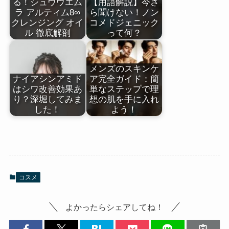
る！シュウウエム
【用語解説】今さ
ラ アルティム8∞
ら聞けない！ノン
クレンジング オイ
コメドジェニック
ル 徹底解剖
って何？
メンズのスキンケ
ナイアシンアミド
ア完全ガイド：簡
はシワ改善効果あ
単なステップで理
り？深堀してみま
想の肌を手に入れ
した！
よう！
コスメ
よかったらシェアしてね！