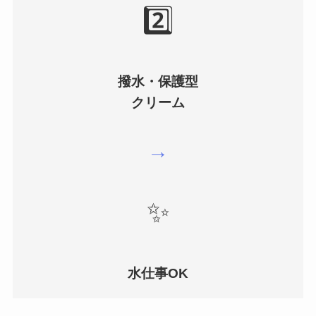
2️⃣
撥水・保護型
クリーム
→
✨
水仕事OK