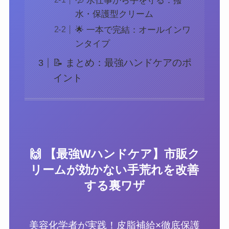
💦 水仕事から手を守る：撥
水・保護型クリーム
🌟 一本で完結：オールインワ
ンタイプ
📝 まとめ：最強ハンドケアのポ
イント
🙌 【最強Wハンドケア】市販ク
リームが効かない手荒れを改善
する裏ワザ
美容化学者が実践！皮脂補給×徹底保護