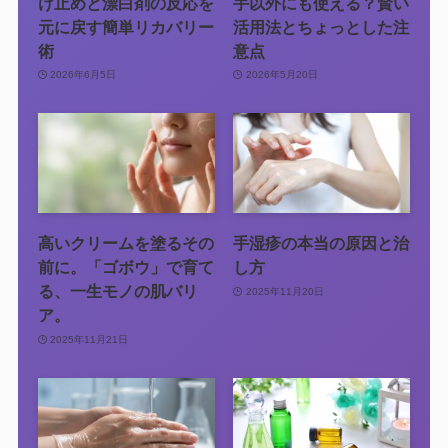
け止めと漂白剤の反応を
手以外にも使える？賢い
元に戻す簡単リカバリー
活用法とちょっとした注
術
意点
2026年6月5日
2026年5月20日
高いクリームを塗るその
手湿疹の本当の原因と治
前に。「ゴボウ」で育て
し方
る、一生モノの肌バリ
2025年11月20日
ア。
2025年11月21日